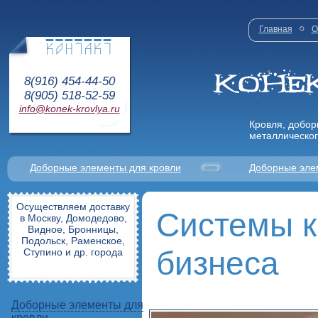
Главная
О
8(916) 454-44-50
8(905) 518-52-59
info@konek-krovlya.ru
Кровля, добор
металлическог
Доборные элементы для кровли
Доборные эле
Осуществляем доставку
Системы к
в Москву, Домодедово,
Видное, Бронницы,
Подольск, Раменское,
бизнеса
Ступино и др. города
Доборные элементы для
кровли