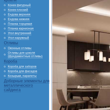
Конек фигурный
Конек плоский
Ендова верхняя
Ендова нижняя
Планка торцевая
Планка карнизная
Угол внутренний
Угол наружный
Отливы
Оконные отливы
Отливы для цоколя
(фундаментные отливы)
Короба
Короба для заборов
Короба для фасадов
Козырьки, парапеты
Доборные элементы для
металлического
сайдинга